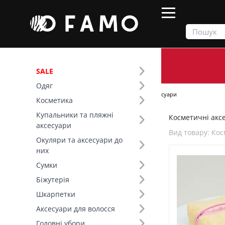
SALE
Одяг
Продукти
Косметика
Косметичні аксесуари
Косметика
Купальники та пляжні
Косметичні аксе
Фільтр
аксесуари
Вид товару: Ко
Окуляри та аксесуари до
Основний колір (1)
них
Сумки
Вид товару (65)
Біжутерія
Шкарпетки
Аксесуари для волосся
Головні убори