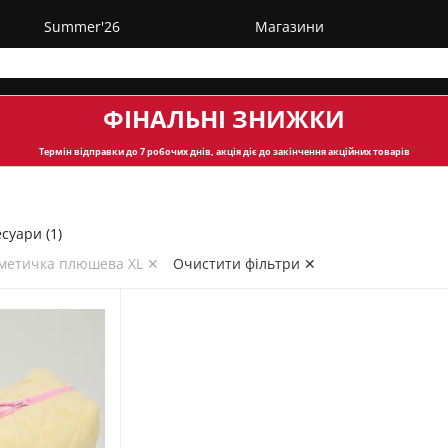
Summer'26
Магазини
ФІНАЛЬНІ ЗНИЖКИ
Термін відправки
до 7 робочих днів, акція діє до закінчення акційних товарів
суари (1)
сметичка плюшева XL ✕
Очистити фільтри ✕