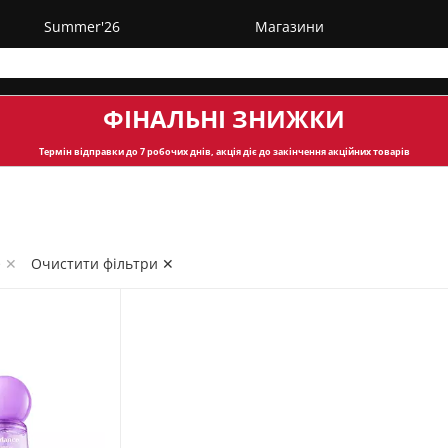
Summer'26
Магазини
ФІНАЛЬНІ ЗНИЖКИ
Термін відправки
до 7 робочих днів, акція діє до закінчення акційних товарів
e ✕
Очистити фільтри ✕