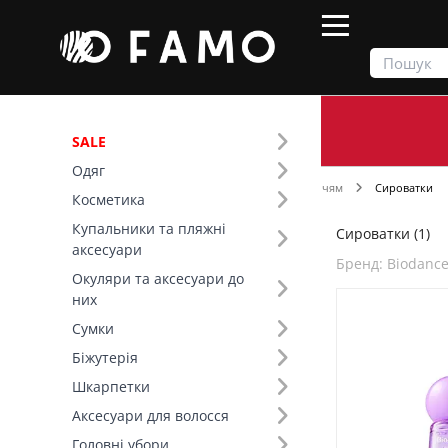
SALE
Одяг
Продукти
Косметика
Догляд за обличчям
Сироватки
Косметика
Купальники та пляжні
Сироватки (1)
Фільтр
аксесуари
Бренд: Biodanc
Окуляри та аксесуари до
Бренд (31)
них
Сумки
Тип шкіри (1)
Біжутерія
Шкарпетки
Діюча речовина (1)
Аксесуари для волосся
Головні убори