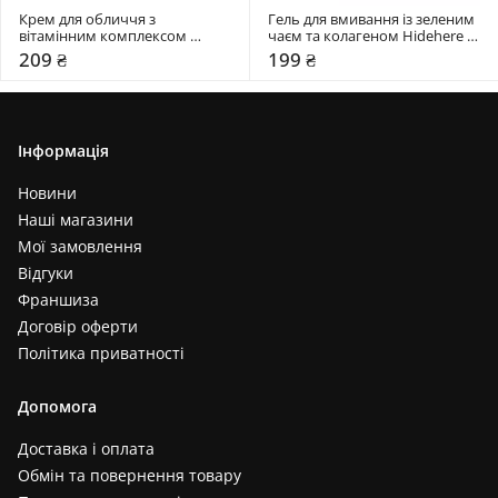
Крем для обличчя з 
Гель для вмивання із зеленим 
вітамінним комплексом 
чаєм та колагеном Hidehere 
Hidehere 25 мл
25 мл
209 ₴
199 ₴
Інформація
Новини
Наші магазини
Мої замовлення
Відгуки
Франшиза
Договір оферти
Політика приватності
Допомога
Доставка і оплата
Обмін та повернення товару