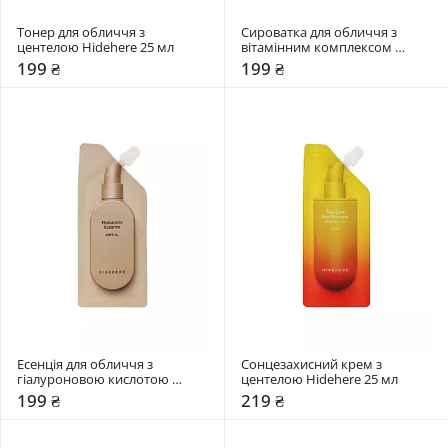
Тонер для обличчя з 
Сироватка для обличчя з 
центелою Hidehere 25 мл
вітамінним комплексом 
Hidehere 25 мл
199 ₴
199 ₴
Есенція для обличчя з 
Сонцезахисний крем з 
гіалуроновою кислотою 
центелою Hidehere 25 мл
Hidehere 25 мл
199 ₴
219 ₴