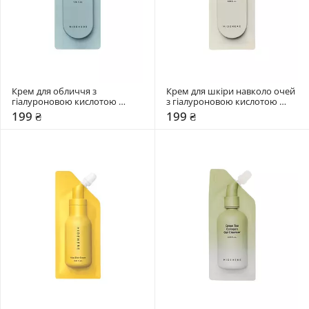
Крем для обличчя з 
Крем для шкіри навколо очей 
гіалуроновою кислотою 
з гіалуроновою кислотою 
Hidehere 25 мл
Hidehere 25 мл
199 ₴
199 ₴