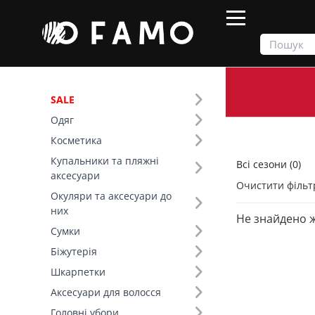
SALE
Одяг
Продукти
Всі сезони
Косметика
Купальники та пляжні
Всі сезони (0)
Фільтр
аксесуари
Очистити фільт
Окуляри та аксесуари до
Розмір (26)
них
Не знайдено 
Сумки
Біжутерія
Шкарпетки
Аксесуари для волосся
Головні убори