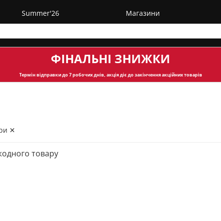
Summer'26
Магазини
ФІНАЛЬНІ ЗНИЖКИ
Термін відправки
до 7 робочих днів, акція діє до закінчення акційних товарів
ри ✕
жодного товару