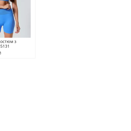
остюм з 
45131
₴