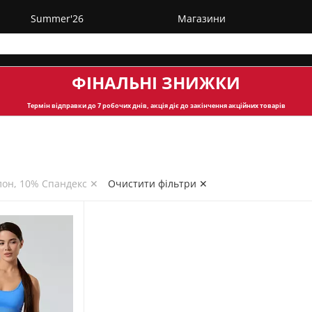
Summer'26
Магазини
ФІНАЛЬНІ ЗНИЖКИ
Термін відправки
до 7 робочих днів, акція діє до закінчення акційних товарів
лон, 10% Спандекс ✕
Очистити фільтри ✕