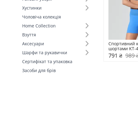
Хустинки
Колір (1)
Чоловіча колекція
Home Collection
Склад (74)
Взуття
Країна виробник (1)
Спортивний к
Аксесуари
шортами KT-
Шарфи та рукавички
791 ₴
989 
Сертифікат та упаковка
Засоби для брів