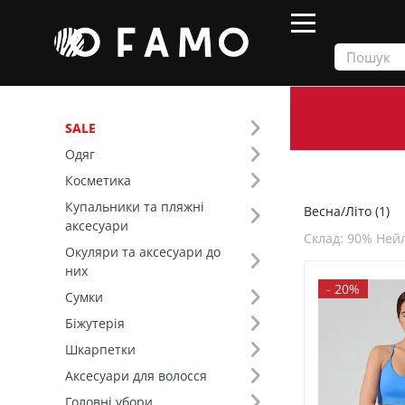
SALE
Одяг
Продукти
Весна/Літо
Косметика
Купальники та пляжні
Весна/Літо (1)
Фільтр
аксесуари
Склад: 90% Ней
Окуляри та аксесуари до
SALE
них
-
20%
Сумки
Сезон (1)
Біжутерія
Шкарпетки
Основний колір (1)
Аксесуари для волосся
Розмір (2)
Головні убори