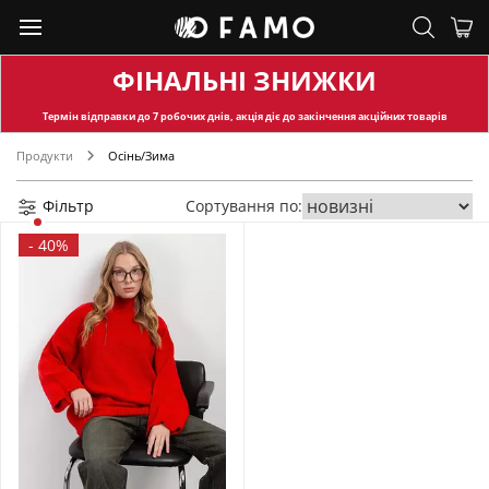
ФІНАЛЬНІ ЗНИЖКИ
Термін відправки
до 7 робочих днів, акція діє до закінчення акційних товарів
Продукти
Осінь/Зима
Фільтр
Сортування по:
-
40%