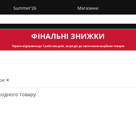
Summer'26
Магазини
ФІНАЛЬНІ ЗНИЖКИ
Термін відправки
до 7 робочих днів, акція діє до закінчення акційних товарів
ри ✕
жодного товару