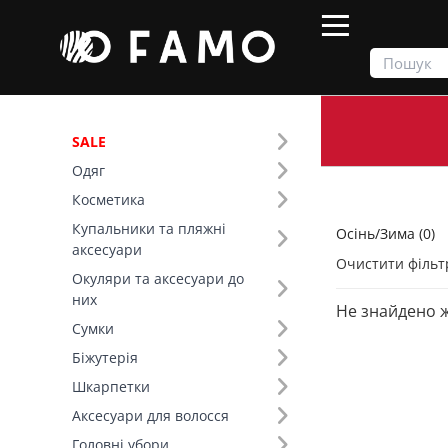
SALE
Одяг
Продукти
Осінь/Зима
Косметика
Купальники та пляжні
Осінь/Зима (0)
Фільтр
аксесуари
Очистити фільт
Окуляри та аксесуари до
Колір (157)
них
Не знайдено 
Сумки
Біжутерія
Шкарпетки
Аксесуари для волосся
Головні убори