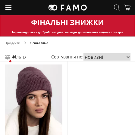
ФІНАЛЬНІ ЗНИЖКИ
Термін відправки
до 7 робочих днів, акція діє до закінчення акційних товарів
Продукти
Осінь/Зима
Фільтр
Сортування по: