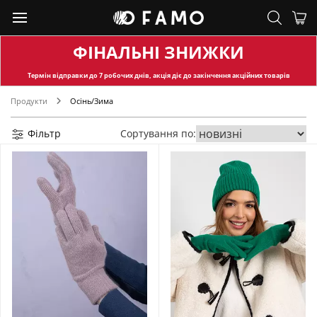
ФІНАЛЬНІ ЗНИЖКИ
Термін відправки
до 7 робочих днів, акція діє до закінчення акційних товарів
Продукти
Осінь/Зима
Фільтр
Сортування по: