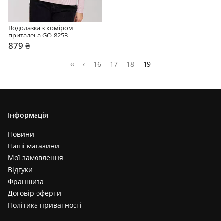
Водолазка з коміром  
приталена GO-8253
879 ₴
‹‹
‹
16
17
18
19
Інформація
Новини
Наші магазини
Мої замовлення
Відгуки
Франшиза
Договір оферти
Політика приватності