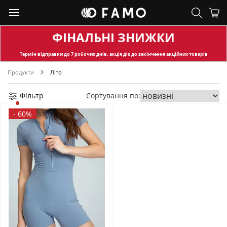
ФІНАЛЬНІ ЗНИЖКИ
Термін відправки
до 7 робочих днів, акція діє до закінчення акційних товарів
Продукти
Літо
Фільтр
Сортування по:
-
60%