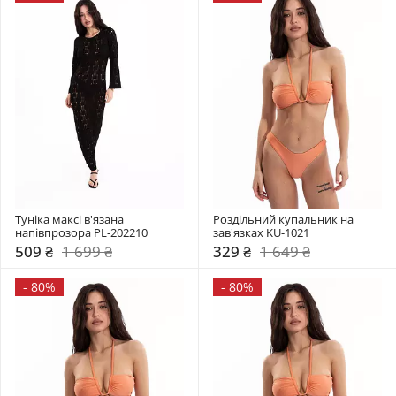
Туніка максі в'язана 
Роздільний купальник на 
напівпрозора PL-202210
зав'язках KU-1021
509 ₴
1 699 ₴
329 ₴
1 649 ₴
-
80%
-
80%