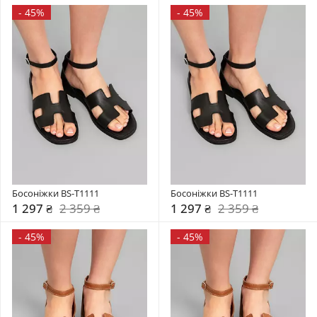
-
45%
-
45%
Босоніжки BS-T1111
Босоніжки BS-T1111
1 297 ₴
2 359 ₴
1 297 ₴
2 359 ₴
-
45%
-
45%