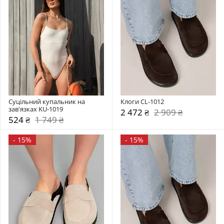
Суцільний купальник на 
Клоги CL-1012
зав'язках KU-1019
2 472 ₴
2 909 ₴
524 ₴
1 749 ₴
-
15%
-
15%