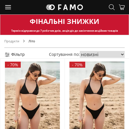
ФІНАЛЬНІ ЗНИЖКИ
Термін відправки
до 7 робочих днів, акція діє до закінчення акційних товарів
Продукти
Літо
Фільтр
Сортування по:
-
70%
-
70%