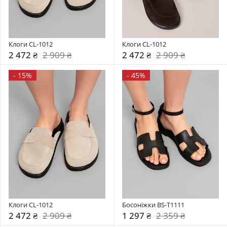
Клоги CL-1012
Клоги CL-1012
2 472 ₴
2 909 ₴
2 472 ₴
2 909 ₴
-
15%
-
45%
Клоги CL-1012
Босоніжки BS-T1111
2 472 ₴
2 909 ₴
1 297 ₴
2 359 ₴