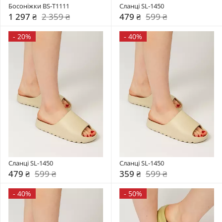
Босоніжки BS-T1111
Сланці SL-1450
1 297 ₴
2 359 ₴
479 ₴
599 ₴
-
20%
-
40%
Сланці SL-1450
Сланці SL-1450
479 ₴
599 ₴
359 ₴
599 ₴
-
40%
-
50%