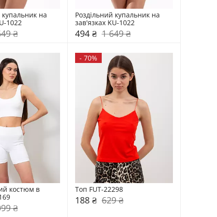
 купальник на 
Роздільний купальник на 
KU-1022
зав'язках KU-1022
649 ₴
494 ₴
1 649 ₴
-
70%
й костюм в 
Топ FUT-22298
169
188 ₴
629 ₴
099 ₴