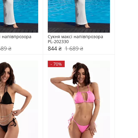
і напівпрозора 
Сукня максі напівпрозора 
PL-202330
689 ₴
844 ₴
1 689 ₴
-
70%