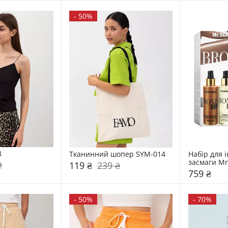
-
50%
8
Тканинний шопер SYM-014
Набір для і
засмаги Mr
₴
119 ₴
239 ₴
мл 
759 ₴
-
50%
-
70%