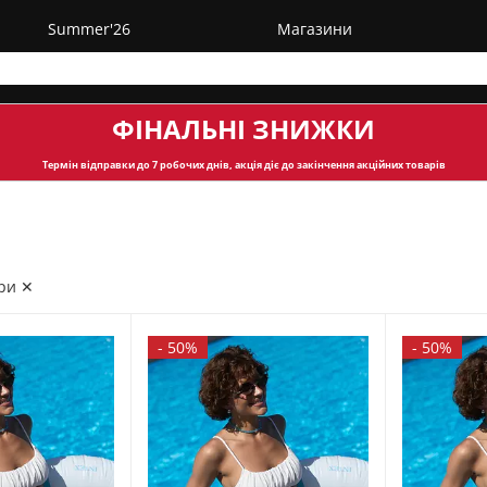
Summer'26
Магазини
ФІНАЛЬНІ ЗНИЖКИ
Термін відправки
до 7 робочих днів, акція діє до закінчення акційних товарів
ри ✕
-
50%
-
50%