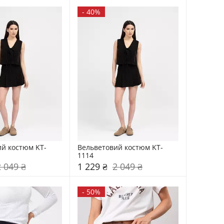
-
40%
й костюм KT-
Вельветовий костюм KT-
1114
2 049 ₴
1 229 ₴
2 049 ₴
-
50%