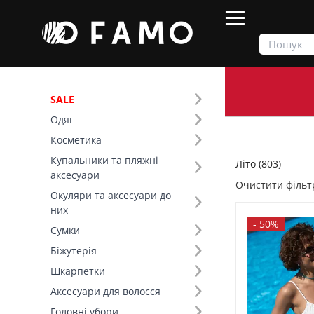
SALE
Одяг
Продукти
Літо
Косметика
Купальники та пляжні
Літо (803)
Фільтр
аксесуари
Очистити фільт
Окуляри та аксесуари до
Ціна
них
-
50%
Сумки
SALE
Біжутерія
Шкарпетки
Сезон (5)
Аксесуари для волосся
Колір (101)
Головні убори