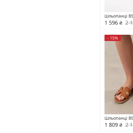
Шльопанці BS
1 596 ₴
2 1
-
15%
Шльопанці BS
1 809 ₴
2 1