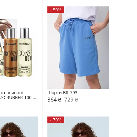
-
50%
нтенсивної 
Шорти BR-793
.SCRUBBER 100 
364 ₴
729 ₴
-
70%