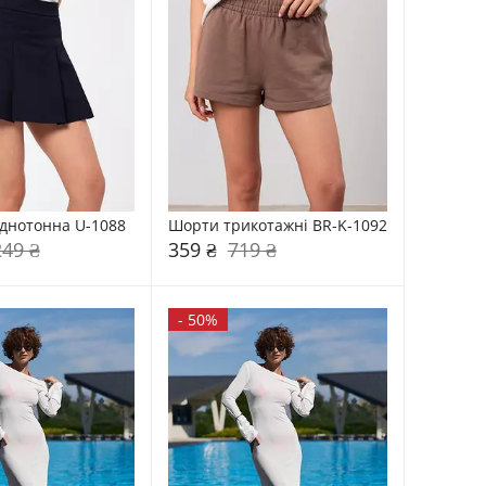
днотонна U-1088
Шорти трикотажні BR-K-1092
249 ₴
359 ₴
719 ₴
-
50%