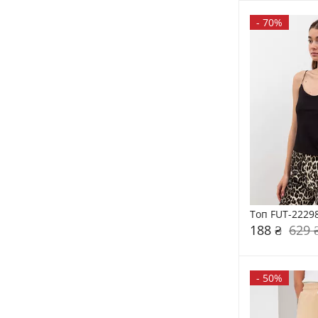
-
70%
Топ FUT-2229
188 ₴
629 
-
50%