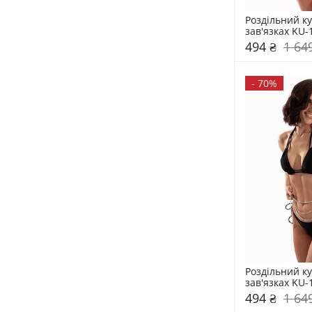
Роздільний ку
зав'язках KU-
494 ₴
1 64
-
70%
Роздільний ку
зав'язках KU-
494 ₴
1 64