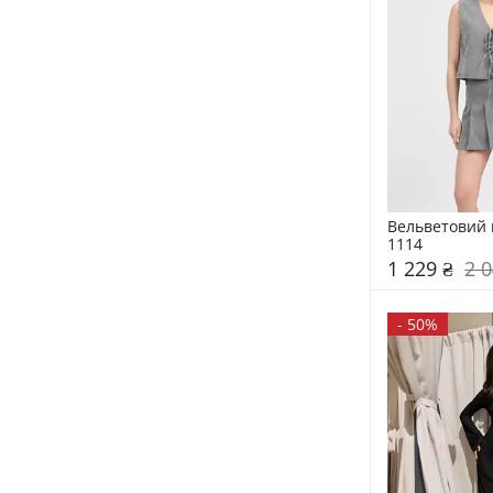
Вельветовий 
1114
1 229 ₴
2 0
-
50%