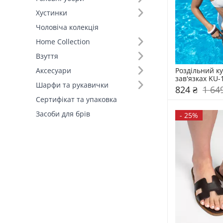
Хустинки
Розмір (19)
Чоловіча колекція
Home Collection
Основний колір (15)
Взуття
Склад (41)
Роздільний ку
Аксесуари
зав'язках KU-
Шарфи та рукавички
824 ₴
1 64
Країна виробник (4)
Сертифікат та упаковка
Засоби для брів
-
25%
Форма полів (2)