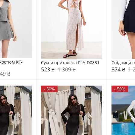
костюм KT-
Сукня приталена PLA-D0831
Спідниця о
523 ₴
1 309 ₴
874 ₴
1 
49 ₴
-
50%
-
50%