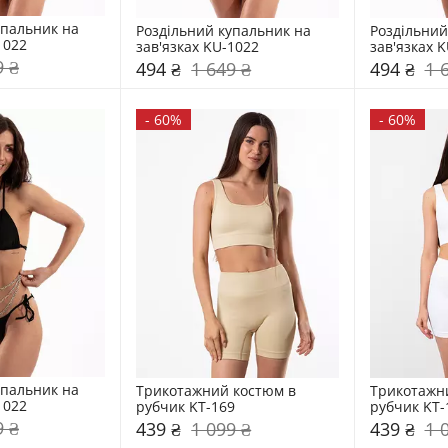
пальник на 
Роздільний купальник на 
Роздільний
1022
зав'язках KU-1022
зав'язках 
9 ₴
494 ₴
1 649 ₴
494 ₴
1 
-
60%
-
60%
пальник на 
Трикотажний костюм в 
Трикотажни
1022
рубчик KT-169
рубчик KT-
9 ₴
439 ₴
1 099 ₴
439 ₴
1 