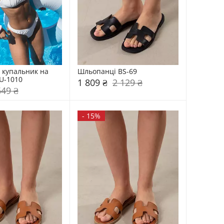
 купальник на 
Шльопанці BS-69
KU-1010
1 809 ₴
2 129 ₴
649 ₴
-
15%