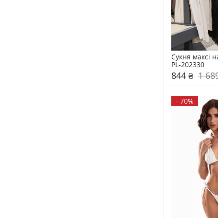
Сукня максі н
PL-202330
844 ₴
1 68
-
70%