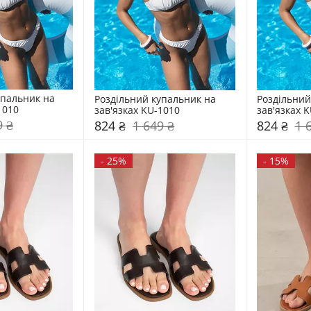
пальник на 
Роздільний купальник на 
Роздільний
1010
зав'язках KU-1010
зав'язках 
9 ₴
824 ₴
1 649 ₴
824 ₴
1 
-
25%
-
15%