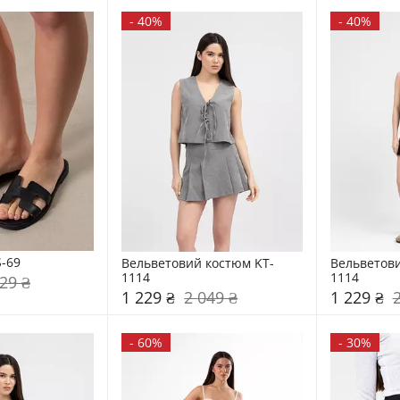
-
40%
-
40%
-69
Вельветовий костюм KT-
Вельветови
1114
1114
29 ₴
1 229 ₴
2 049 ₴
1 229 ₴
-
60%
-
30%