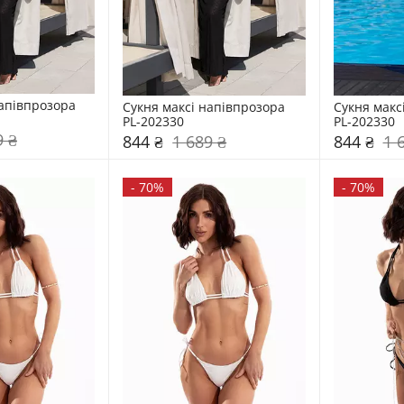
апівпрозора 
Сукня максі напівпрозора 
Сукня макс
PL-202330
PL-202330
9 ₴
844 ₴
1 689 ₴
844 ₴
1 
-
70%
-
70%