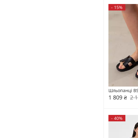
-
15%
Шльопанці BS
1 809 ₴
2 1
-
40%