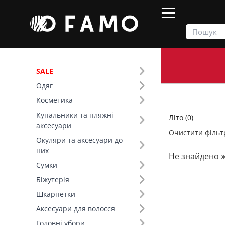
SALE
Одяг
Продукти
Літо
Косметика
Купальники та пляжні
Літо (0)
Фільтр
аксесуари
Очистити фільт
Окуляри та аксесуари до
Склад (40)
них
Не знайдено 
Сумки
Біжутерія
Шкарпетки
Аксесуари для волосся
Головні убори