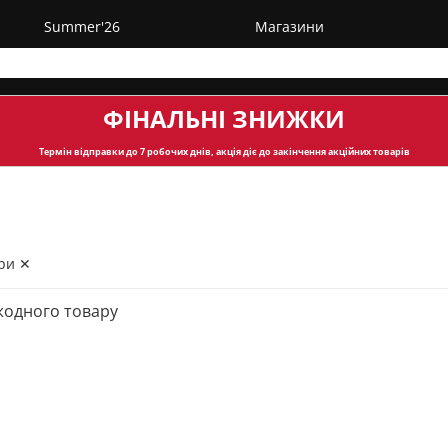
Summer'26
Магазини
ФІНАЛЬНІ ЗНИЖКИ
Термін відправки
до 7 робочих днів, акція діє до закінчення акційних товарів
ри ✕
жодного товару