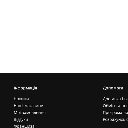
Інформація
Допомога
Новини
Доставка і о
Наші магазини
Обмін та по
Мої замовлення
Програма ло
Відгуки
Розрахунок 
Франшиза