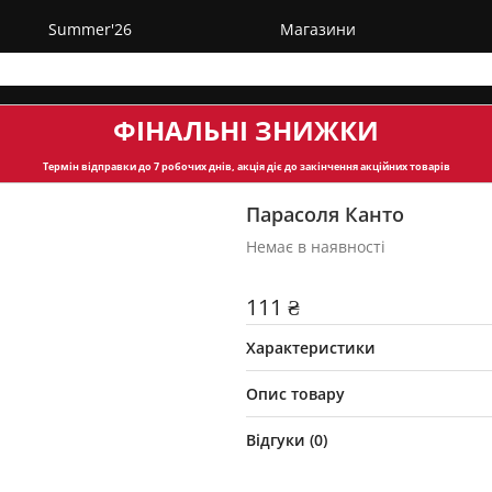
Summer'26
Магазини
ФІНАЛЬНІ ЗНИЖКИ
Термін відправки
до 7 робочих днів, акція діє до закінчення акційних товарів
Парасоля Канто
Немає в наявності
111 ₴
Характеристики
Опис товару
Відгуки (
0
)