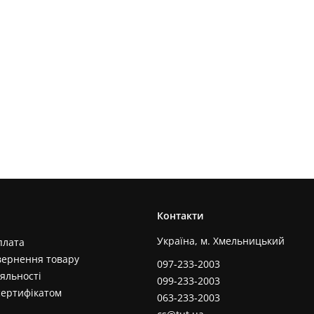
Контакти
Україна, м. Хмельницький
плата
вернення товару
097-233-2003
яльності
099-233-2003
сертифікатом
063-233-2003