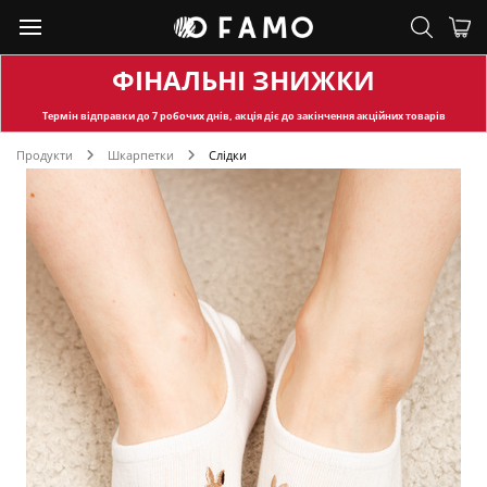
ФІНАЛЬНІ ЗНИЖКИ
Термін відправки
до 7 робочих днів, акція діє до закінчення акційних товарів
Продукти
Шкарпетки
Слідки