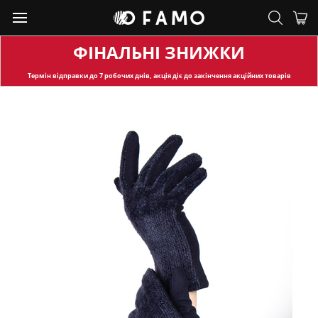
ФІНАЛЬНІ ЗНИЖКИ
Термін відправки
до 7 робочих днів, акція діє до закінчення акційних товарів