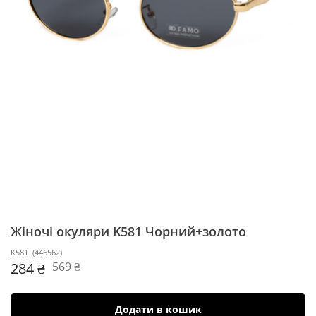
Жіночі окуляри K581
Чорний+золото
K581
(
446562
)
284 ₴
569 ₴
Додати в кошик