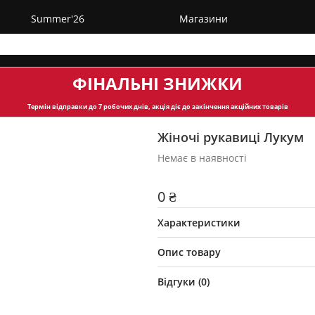
Summer'26
Магазини
ФІНАЛЬНІ ЗНИЖКИ
Термін відправки
до 7 робочих днів, акція діє до закінчення акційних товарів
Жіночі рукавиці Лукум
Немає в наявності
0 ₴
Характеристики
Опис товару
Відгуки (
0
)