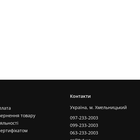
Контакти
Україна, м. Хмельницький
плата
вернення товару
097-233-2003
яльності
099-233-2003
сертифікатом
063-233-2003