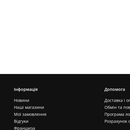
Інформація
Допомога
Новини
Доставка і о
Наші магазини
Обмін та по
Мої замовлення
Програма ло
Відгуки
Розрахунок 
Франшиза