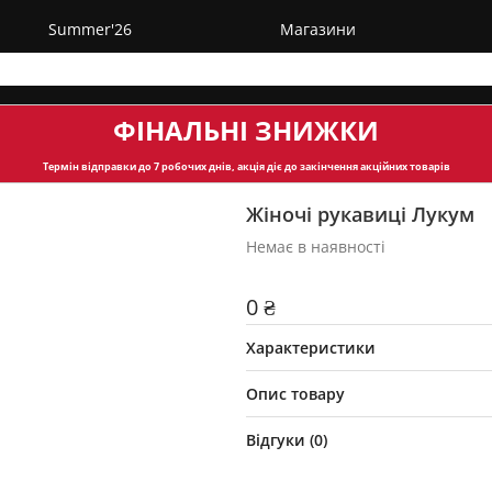
Summer'26
Магазини
ФІНАЛЬНІ ЗНИЖКИ
Термін відправки
до 7 робочих днів, акція діє до закінчення акційних товарів
Жіночі рукавиці Лукум
Немає в наявності
0 ₴
Характеристики
Опис товару
Відгуки (
0
)