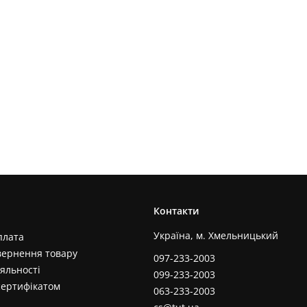
Контакти
Україна, м. Хмельницький
плата
вернення товару
097-233-2003
яльності
099-233-2003
сертифікатом
063-233-2003