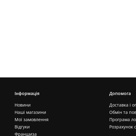
Інформація
Допомога
Новини
Доставка і о
Наші магазини
Обмін та по
Мої замовлення
Програма ло
Відгуки
Розрахунок 
Франшиза