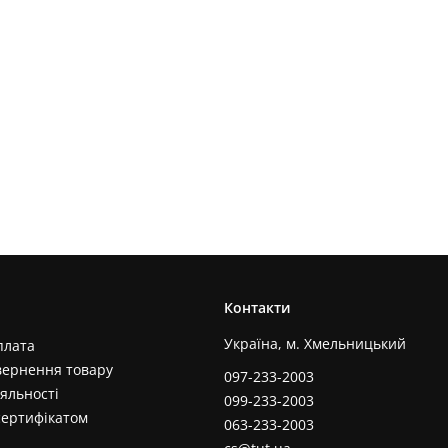
Контакти
Україна, м. Хмельницький
плата
вернення товару
097-233-2003
яльності
099-233-2003
сертифікатом
063-233-2003