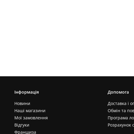
Інформація
Допомога
Новини
Доставка і о
Наші магазини
Обмін та по
Мої замовлення
Програма ло
Відгуки
Розрахунок 
Франшиза