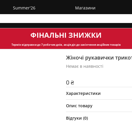
Summer'26
Магазини
ФІНАЛЬНІ ЗНИЖКИ
Термін відправки
до 7 робочих днів, акція діє до закінчення акційних товарів
Жіночі рукавички трикот
Немає в наявності
0 ₴
Характеристики
Опис товару
Відгуки (
0
)