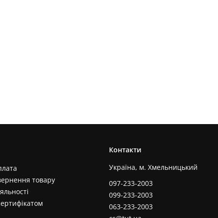
Контакти
Україна, м. Хмельницький
плата
вернення товару
097-233-2003
яльності
099-233-2003
сертифікатом
063-233-2003