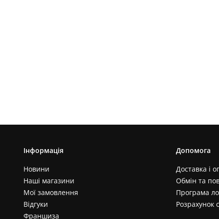
Інформація
Допомога
Новини
Доставка і о
Наші магазини
Обмін та по
Мої замовлення
Програма ло
Відгуки
Розрахунок 
Франшиза