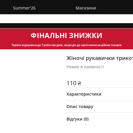
Summer'26
Магазини
ФІНАЛЬНІ ЗНИЖКИ
Термін відправки
до 7 робочих днів, акція діє до закінчення акційних товарів
Жіночі рукавички трико
Немає в наявності
110 ₴
Характеристики
Опис товару
Відгуки (
0
)