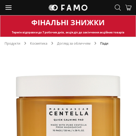
ФІНАЛЬНІ ЗНИЖКИ
Термін відправки
до 7 робочих днів, акція діє до закінчення акційних товарів
Продукти
Косметика
Догляд за обличчям
Пади