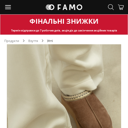
ФІНАЛЬНІ ЗНИЖКИ
Термін відправки
до 7 робочих днів, акція діє до закінчення акційних товарів
Продукти
Взуття
Уггі