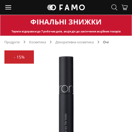
ФІНАЛЬНІ ЗНИЖКИ
Термін відправки
до 7 робочих днів, акція діє до закінчення акційних товарів
Продукти
Косметика
Декоративна косметика
Очі
-
15%