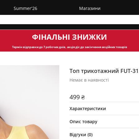
Summer'26
Магазини
ФІНАЛЬНІ ЗНИЖКИ
Термін відправки
до 7 робочих днів, акція діє до закінчення акційних товарів
Топ трикотажний FUT-31
Немає в наявності
499 ₴
Характеристики
Опис товару
Відгуки (
0
)