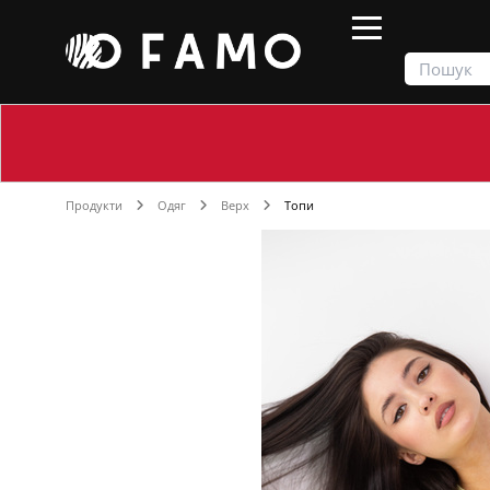
Продукти
Одяг
Верх
Топи