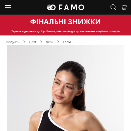
ФІНАЛЬНІ ЗНИЖКИ
Термін відправки
до 7 робочих днів, акція діє до закінчення акційних товарів
Продукти
Одяг
Верх
Топи