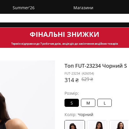
Summer'26
Магазини
ФІНАЛЬНІ ЗНИЖКИ
Термін відправки
до 7 робочих днів, акція діє до закінчення акційних товарів
Топ FUT-23234
Чорний S
FUT-23234
(
426054
)
314 ₴
629 ₴
Розмір:
S
M
L
Колір:
Чорний