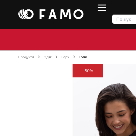
Продукти
Одяг
Верх
Топи
-
50%