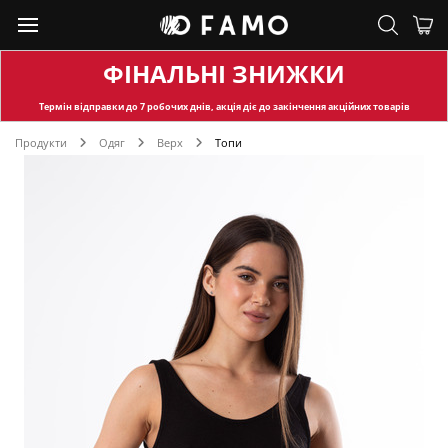
ФІНАЛЬНІ ЗНИЖКИ
Термін відправки
до 7 робочих днів, акція діє до закінчення акційних товарів
Продукти
Одяг
Верх
Топи