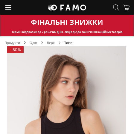
ФІНАЛЬНІ ЗНИЖКИ
Термін відправки
до 7 робочих днів, акція діє до закінчення акційних товарів
Продукти
Одяг
Верх
Топи
-
60%