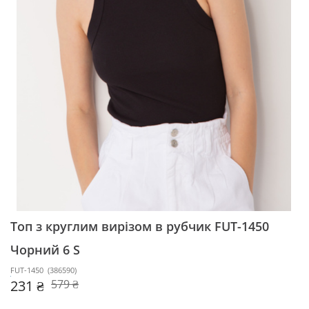
Топ з круглим вирізом в рубчик FUT-1450
Чорний 6 S
FUT-1450
(
386590
)
231 ₴
579 ₴