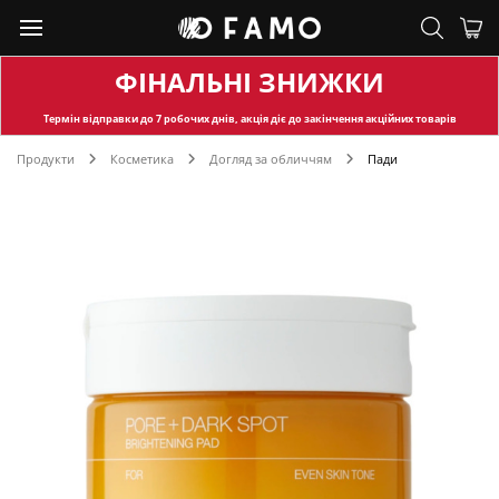
ФІНАЛЬНІ ЗНИЖКИ
Термін відправки
до 7 робочих днів, акція діє до закінчення акційних товарів
Продукти
Косметика
Догляд за обличчям
Пади