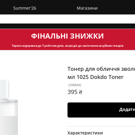
Summer'26
Магазини
ФІНАЛЬНІ ЗНИЖКИ
Термін відправки
до 7 робочих днів, акція діє до закінчення акційних товарів
Тонер для обличчя звол
мл
1025 Dokdo Toner
(
398844
)
395 ₴
Додат
Характеристики