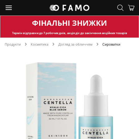
ФІНАЛЬНІ ЗНИЖКИ
Термін відправки
до 7 робочих днів, акція діє до закінчення акційних товарів
Продукти
Косметика
Догляд за обличчям
Сироватки