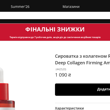
Summer'26
Магазини
ФІНАЛЬНІ ЗНИЖКИ
Термін відправки
до 7 робочих днів, акція діє до закінчення акційних товарів
Сироватка з колагеном 
Deep Collagen Firming A
(
442520
)
1 090 ₴
Додат
Характеристики