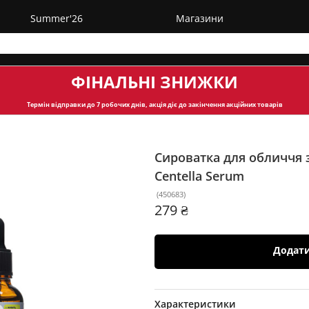
Summer'26
Магазини
ФІНАЛЬНІ ЗНИЖКИ
Термін відправки
до 7 робочих днів, акція діє до закінчення акційних товарів
Сироватка для обличчя з
Centella Serum
(
450683
)
279 ₴
Додат
Характеристики