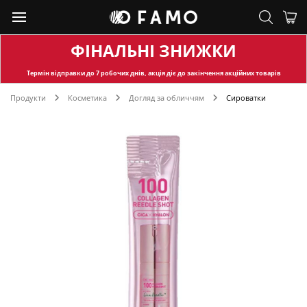
ФІНАЛЬНІ ЗНИЖКИ
Термін відправки
до 7 робочих днів, акція діє до закінчення акційних товарів
Продукти
Косметика
Догляд за обличчям
Сироватки