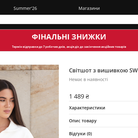
Summer'26
Магазини
ФІНАЛЬНІ ЗНИЖКИ
Термін відправки
до 7 робочих днів, акція діє до закінчення акційних товарів
Світшот з вишивкою SW
Немає в наявності
1 489 ₴
Характеристики
Опис товару
Відгуки (
0
)