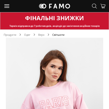
ФІНАЛЬНІ ЗНИЖКИ
Термін відправки
до 7 робочих днів, акція діє до закінчення акційних товарів
Продукти
Одяг
Верх
Світшоти