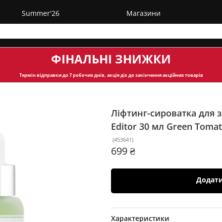
Summer'26
Магазини
ФІНАЛЬНІ ЗНИЖКИ
Термін відправки
до 7 робочих днів, акція діє до закінчення акційних товарів
Ліфтинг-сироватка для 
Editor 30 мл
Green Tomat
(
453641
)
699 ₴
Додат
Характеристики