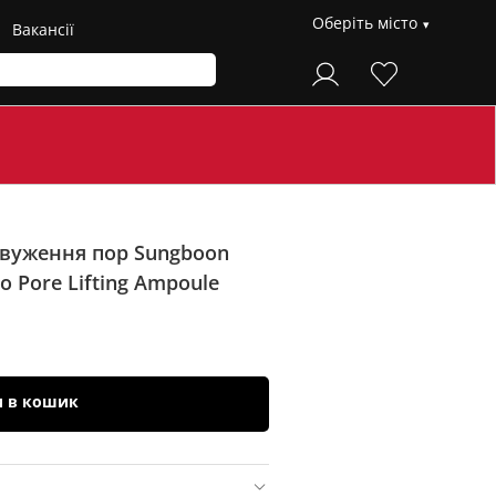
Оберіть місто
Вакансії
звуження пор Sungboon
o Pore Lifting Ampoule
и в кошик