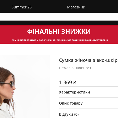
Summer'26
Магазини
ФІНАЛЬНІ ЗНИЖКИ
Термін відправки
до 7 робочих днів, акція діє до закінчення акційних товарів
Сумка жіноча з еко-шкі
Немає в наявності
1 369 ₴
Характеристики
Опис товару
Відгуки (
0
)