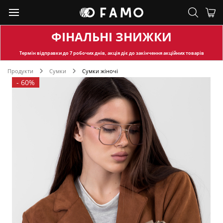
ФІНАЛЬНІ ЗНИЖКИ
Термін відправки
до 7 робочих днів, акція діє до закінчення акційних товарів
Продукти
Сумки
Сумки жіночі
-
60%