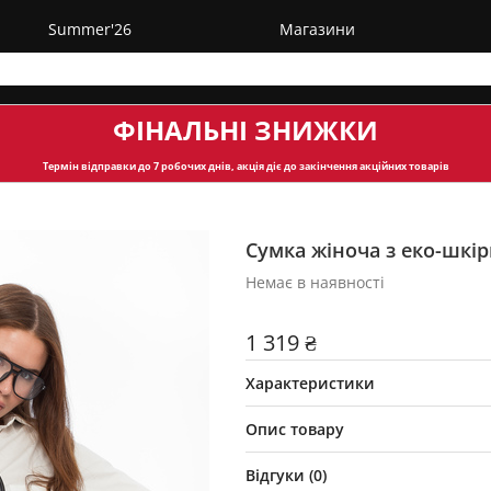
Summer'26
Магазини
ФІНАЛЬНІ ЗНИЖКИ
Термін відправки
до 7 робочих днів, акція діє до закінчення акційних товарів
Сумка жіноча з еко-шкі
Немає в наявності
1 319 ₴
Характеристики
Опис товару
Відгуки (
0
)