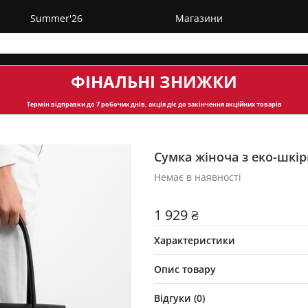
Summer'26
Магазини
ФІНАЛЬНІ ЗНИЖКИ
Термін відправки
до 7 робочих днів, акція діє до закінчення акційних товарів
Сумка жіноча з еко-шкір
Немає в наявності
1 929 ₴
Характеристики
Опис товару
Відгуки (
0
)