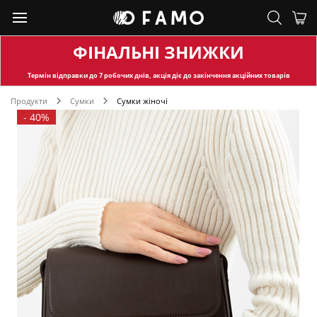
ФІНАЛЬНІ ЗНИЖКИ
Термін відправки
до 7 робочих днів, акція діє до закінчення акційних товарів
Продукти
Сумки
Сумки жіночі
-
40%