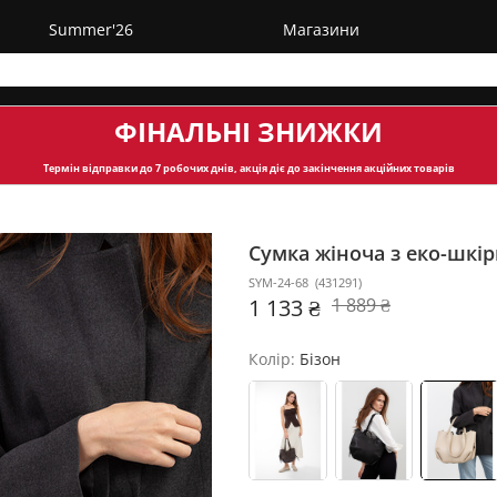
Summer'26
Магазини
ФІНАЛЬНІ ЗНИЖКИ
Термін відправки
до 7 робочих днів, акція діє до закінчення акційних товарів
Сумка жіноча з еко-шкі
SYM-24-68
(
431291
)
1 133 ₴
1 889 ₴
Колір:
Бізон