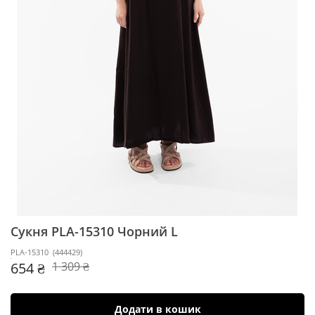
Сукня PLA-15310
Чорний L
PLA-15310
(
444429
)
654 ₴
1 309 ₴
Додати в кошик