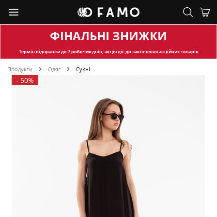
ФІНАЛЬНІ ЗНИЖКИ
Термін відправки
до 7 робочих днів, акція діє до закінчення акційних товарів
Продукти
Одяг
Сукні
-
50%