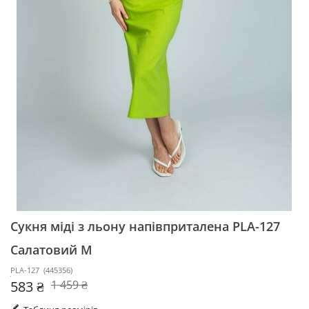
Сукня міді з льону напівприталена PLA-127
Салатовий M
PLA-127
(
445356
)
583 ₴
1 459 ₴