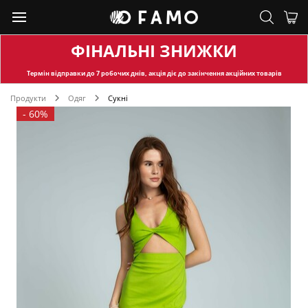
ФІНАЛЬНІ ЗНИЖКИ
Термін відправки
до 7 робочих днів, акція діє до закінчення акційних товарів
Продукти
Одяг
Сукні
-
60%