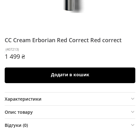
СС Cream Erborian Red Correct
Red correct
(
407213
)
1 499 ₴
Додати в кошик
Характеристики
Опис товару
Відгуки (
0
)