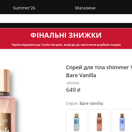
Summer'26
Магазини
ФІНАЛЬНІ ЗНИЖКИ
Термін відправки
до 7 робочих днів, акція діє до закінчення акційних товарів
Спрей для тіла shimmer V
Bare Vanilla
(
402504
)
649 ₴
Серія:
Bare Vanilla