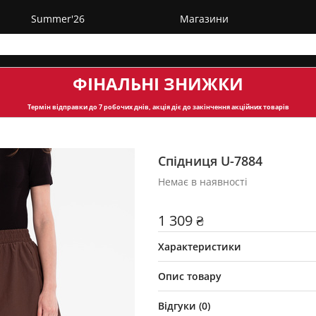
Summer'26
Магазини
ФІНАЛЬНІ ЗНИЖКИ
Термін відправки
до 7 робочих днів, акція діє до закінчення акційних товарів
Спідниця U-7884
Немає в наявності
1 309 ₴
Характеристики
Опис товару
Відгуки (
0
)