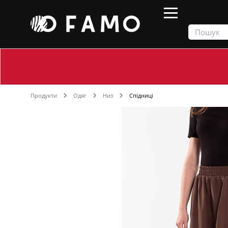
Продукти
Одяг
Низ
Спідниці