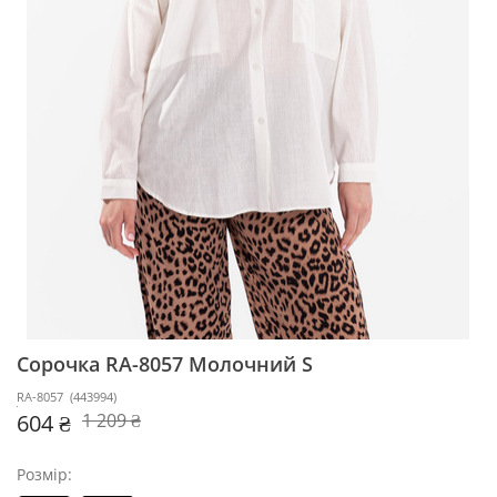
Сорочка RA-8057
Молочний S
RA-8057
(
443994
)
604 ₴
1 209 ₴
Розмір: