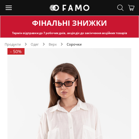
ФІНАЛЬНІ ЗНИЖКИ
Термін відправки
до 7 робочих днів, акція діє до закінчення акційних товарів
Продукти
Одяг
Верх
Сорочки
-
50%