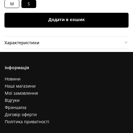
M
S
Додати в кошик
Характеристики
Опис товару
Відгуки (
0
)
Інформація
Новини
Наші магазини
Мої замовлення
Відгуки
Франшиза
Договір оферти
Політика приватності